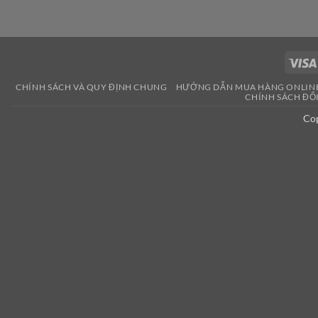
CHÍNH SÁCH VÀ QUY ĐỊNH CHUNG
HƯỚNG DẪN MUA HÀNG ONLIN
CHÍNH SÁCH ĐỔI 
Co