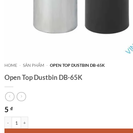
HOME
-
SẢN PHẨM
-
OPEN TOP DUSTBIN DB-65K
Open Top Dustbin DB-65K
5
₫
Open Top Dustbin DB-65K số lượng