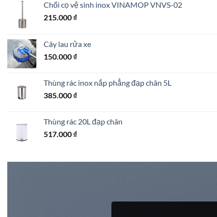
Chổi cọ vệ sinh inox VINAMOP VNVS-02
215.000
₫
Cây lau rửa xe
150.000
₫
Thùng rác inox nắp phẳng đạp chân 5L
385.000
₫
Thùng rác 20L đạp chân
517.000
₫