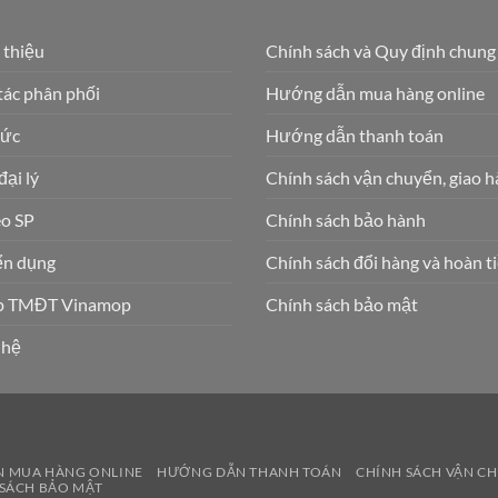
 thiệu
Chính sách và Quy định chung
tác phân phối
Hướng dẫn mua hàng online
tức
Hướng dẫn thanh toán
ại lý
Chính sách vận chuyển, giao h
o SP
Chính sách bảo hành
̉n dụng
Chính sách đổi hàng và hoàn ti
p TMĐT Vinamop
Chính sách bảo mật
 hệ
N MUA HÀNG ONLINE
HƯỚNG DẪN THANH TOÁN
CHÍNH SÁCH VẬN C
 SÁCH BẢO MẬT