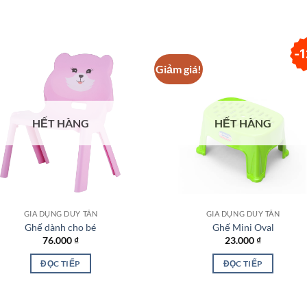
1
Giảm giá!
Add to
Add
wishlist
wish
HẾT HÀNG
HẾT HÀNG
GIA DỤNG DUY TÂN
GIA DỤNG DUY TÂN
Ghế dành cho bé
Ghế Mini Oval
76.000
₫
23.000
₫
ĐỌC TIẾP
ĐỌC TIẾP