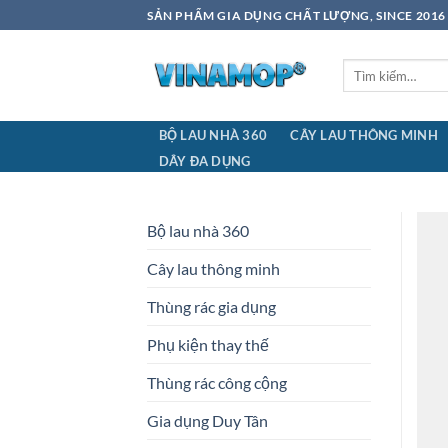
Bỏ
SẢN PHẨM GIA DỤNG CHẤT LƯỢNG, SINCE 2016
qua
nội
Tìm
dung
kiếm:
BỘ LAU NHÀ 360
CÂY LAU THÔNG MINH
DÂY ĐA DỤNG
Bộ lau nhà 360
Cây lau thông minh
Thùng rác gia dụng
Phụ kiện thay thế
Thùng rác công cộng
Gia dụng Duy Tân