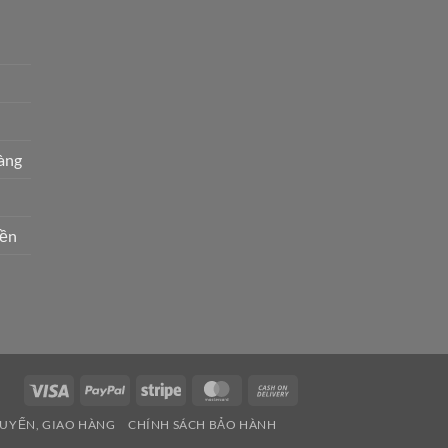
àng
ền
Visa
PayPal
Stripe
MasterCard
Cash
On
HUYỂN, GIAO HÀNG
CHÍNH SÁCH BẢO HÀNH
Delivery