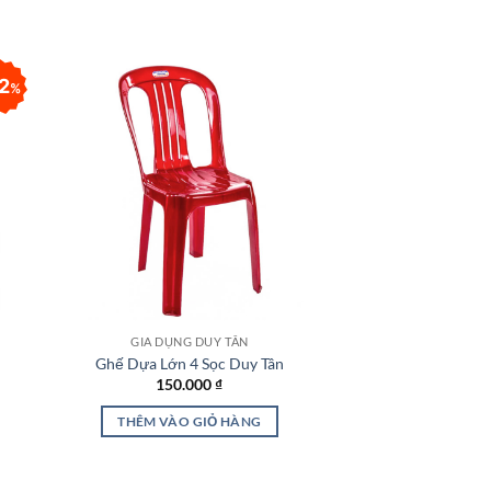
2
%
 to
Add to
list
wishlist
HẾT 
GIA DỤNG DUY TÂN
GIA DỤNG 
Ghế Dựa Lớn 4 Sọc Duy Tân
Tủ TOMI 
150.000
₫
150.0
THÊM VÀO GIỎ HÀNG
ĐỌC T