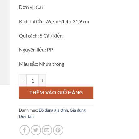
Đơn vị: Cái
Kích thước: 76,7 x 51,4 x 31,9 cm
Qui cách: 5 Cái/Kiện
Nguyên liệu: PP
Màu sắc: Nhựa trong
Thùng chữ nhật 90 Duy Tân số lượng
THÊM VÀO GIỎ HÀNG
Danh mục:
Đồ dùng gia đình
,
Gia dụng
Duy Tân