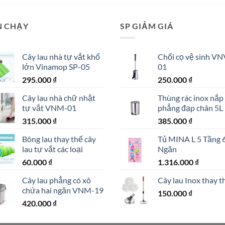
N CHẠY
SP GIẢM GIÁ
Cây lau nhà tự vắt khổ
Chổi cọ vệ sinh VN
lớn Vinamop SP-05
01
295.000
₫
250.000
₫
Cây lau nhà chữ nhật
Thùng rác inox nắp
tự vắt VNM-01
phẳng đạp chân 5L
315.000
₫
385.000
₫
Bông lau thay thế cây
Tủ MINA L 5 Tầng 
lau tự vắt các loại
Ngăn
60.000
₫
1.316.000
₫
Cây lau phẳng có xô
Cây lau Inox thay t
chứa hai ngăn VNM-19
150.000
₫
420.000
₫