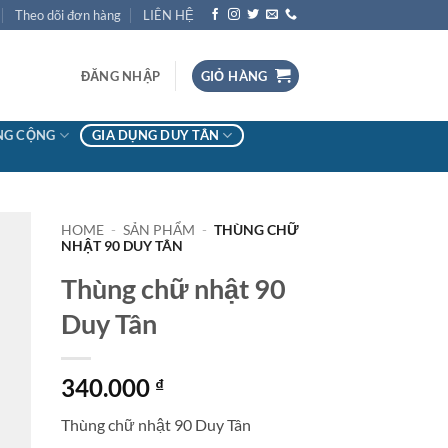
Theo dõi đơn hàng
LIÊN HỆ
ĐĂNG NHẬP
GIỎ HÀNG
NG CỘNG
GIA DỤNG DUY TÂN
HOME
-
SẢN PHẨM
-
THÙNG CHỮ
NHẬT 90 DUY TÂN
to
Thùng chữ nhật 90
ist
Duy Tân
340.000
₫
Thùng chữ nhật 90 Duy Tân