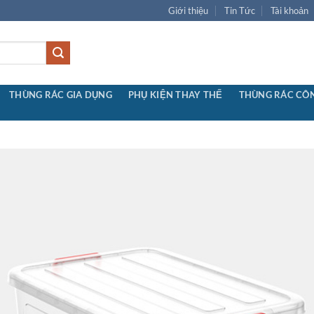
Giới thiệu
Tin Tức
Tài khoản
THÙNG RÁC CÔ
THÙNG RÁC GIA DỤNG
PHỤ KIỆN THAY THẾ
Add 
wishl