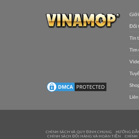
Giới
Đối 
Tin 
Tìm đ
Vide
Tuyê
Sho
Liên
CHÍNH SÁCH VÀ QUY ĐỊNH CHUNG
HƯỚNG DẪ
CHÍNH SÁCH ĐỔI HÀNG VÀ HOÀN TIỀN
CHÍNH